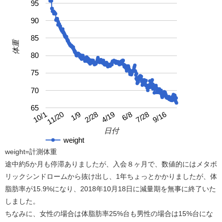
95
90
85
体重
80
75
70
65
4/19
10/1
9/16
2/28
7/28
1/9
6/8
11/20
日付
weight
weight=計測体重
途中約5か月も停滞ありましたが、入会８ヶ月で、数値的にはメタボ
リックシンドロームから抜け出し、1年ちょっとかかりましたが、体
脂肪率が15.9%になり、2018年10月18日に減量期を無事に終了いた
しました。
ちなみに、女性の場合は体脂肪率25%台も男性の場合は15%台にな