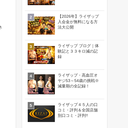
【2026年】ライザップ
入会金が無料になる方
法大公開
ネ
ライザップ ブログ｜体
験記と３３キロ減の記
録
ライザップ・高血圧オ
ヤジ53～54歳の挑戦※
減量期の全記録！
ライザップ４５人の口
コミ・評判＆全国店舗
別口コミ・評判!!