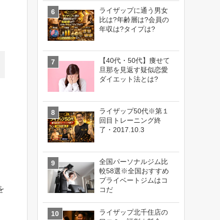
ライザップに通う男女
比は?年齢層は?会員の
年収は?タイプは?
【40代・50代】痩せて
旦那を見返す疑似恋愛
ダイエット法とは?
ライザップ50代※第１
回目トレーニング終
了・2017.10.3
全国パーソナルジム比
較58選※全国おすすめ
プライベートジムはコ
を
コだ
ライザップ北千住店の