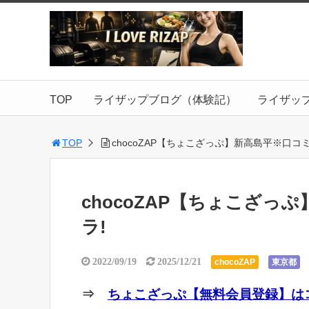
TOP
ライザップブログ（体験記）
ライザッ
TOP
chocoZAP【ちょこざっぷ】新高島平※口コ
chocoZAP【ちょこざ
ラ!
2022/09/19
2025/12/21
chocoZAP
東京都
⇒
ちょこざっぷ【無料会員登録】はコ