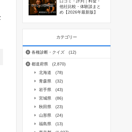
口コミ・評判｜料金・
他社比較・体験談まと
め【2026年最新版】
Z
カテゴリー
各種診断・クイズ
(12)
都道府県
(2,870)
北海道
(78)
青森県
(32)
岩手県
(43)
宮城県
(86)
秋田県
(23)
山形県
(24)
福島県
(13)