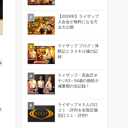
【2026年】ライザップ
入会金が無料になる方
法大公開
ライザップ ブログ｜体
験記と３３キロ減の記
録
s
ライザップ・高血圧オ
ヤジ53～54歳の挑戦※
減量期の全記録！
ライザップ４５人の口
ネ
コミ・評判＆全国店舗
別口コミ・評判!!