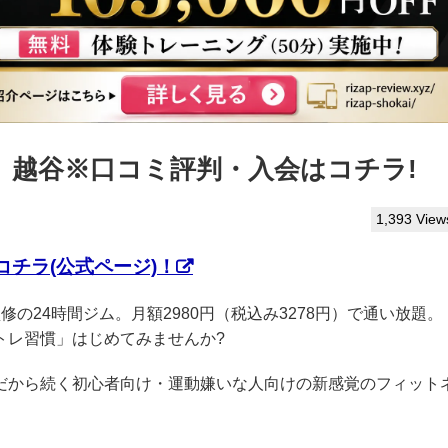
ぷ】越谷※口コミ評判・入会はコチラ!
1,393 View
チラ(公式ページ)！
P監修の24時間ジム。月額2980円（税込み3278円）で通い放題。
トレ習慣」はじめてみませんか?
クだから続く初心者向け・運動嫌いな人向けの新感覚のフィット