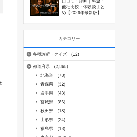
口コミ・評判｜料金・
他社比較・体験談まと
め【2026年最新版】
カテゴリー
各種診断・クイズ
(12)
都道府県
(2,865)
北海道
(78)
を
青森県
(32)
岩手県
(43)
宮城県
(86)
秋田県
(18)
山形県
(24)
Z
福島県
(13)