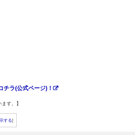
チラ(公式ページ)！
います。】
示する
]