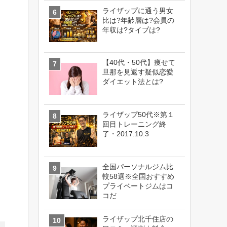
ライザップに通う男女
比は?年齢層は?会員の
年収は?タイプは?
【40代・50代】痩せて
旦那を見返す疑似恋愛
ダイエット法とは?
ライザップ50代※第１
回目トレーニング終
了・2017.10.3
全国パーソナルジム比
較58選※全国おすすめ
プライベートジムはコ
コだ
ライザップ北千住店の