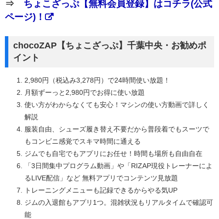
⇒
ちょこざっぷ【無料会員登録】はコチラ(公式
ページ)！
chocoZAP【ちょこざっぷ】千葉中央・お勧めポ
イント
2,980円（税込み3,278円）で24時間使い放題！
月額ずーっと2,980円でお得に使い放題
使い方がわからなくても安心！マシンの使い方動画で詳しく
解説
服装自由、シューズ履き替え不要だから普段着でもスーツで
もコンビニ感覚でスキマ時間に通える
ジムでも自宅でもアプリにお任せ！時間も場所も自由自在
「3日間集中プログラム動画」や「RIZAP現役トレーナーによ
るLIVE配信」など 無料アプリでコンテンツ見放題
トレーニングメニューも記録できるからやる気UP
ジムの入退館もアプリ1つ。混雑状況もリアルタイムで確認可
能