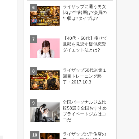
ライザップに通う男女
比は?年齢層は?会員の
年収は?タイプは?
【40代・50代】痩せて
旦那を見返す疑似恋愛
ダイエット法とは?
ライザップ50代※第１
回目トレーニング終
了・2017.10.3
全国パーソナルジム比
較58選※全国おすすめ
プライベートジムはコ
コだ
ライザップ北千住店の