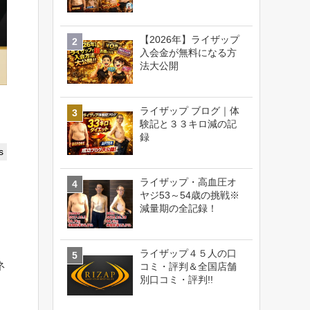
【2026年】ライザップ
入会金が無料になる方
法大公開
ライザップ ブログ｜体
験記と３３キロ減の記
録
s
ライザップ・高血圧オ
ヤジ53～54歳の挑戦※
減量期の全記録！
ライザップ４５人の口
ネ
コミ・評判＆全国店舗
別口コミ・評判!!