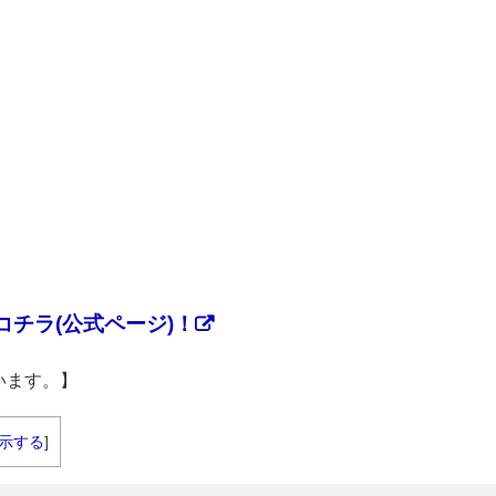
チラ(公式ページ)！
います。】
示する
]