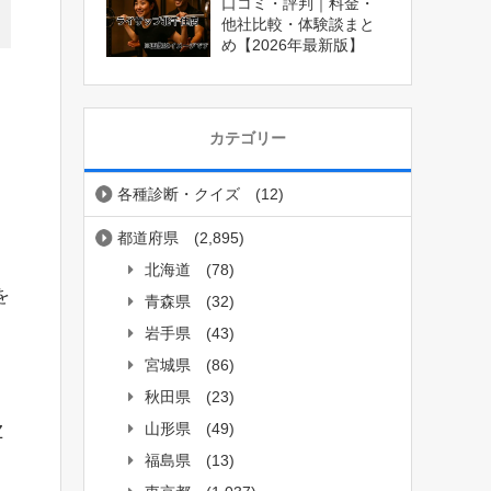
口コミ・評判｜料金・
他社比較・体験談まと
め【2026年最新版】
カテゴリー
各種診断・クイズ
(12)
都道府県
(2,895)
北海道
(78)
を
青森県
(32)
岩手県
(43)
宮城県
(86)
秋田県
(23)
山形県
(49)
Z
福島県
(13)