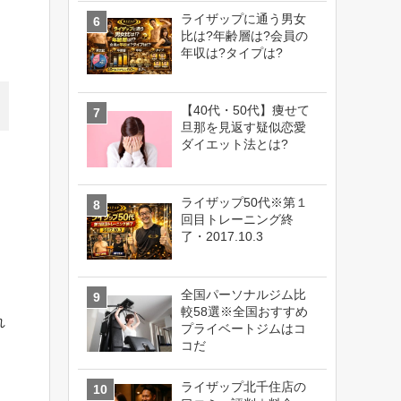
ライザップに通う男女
比は?年齢層は?会員の
年収は?タイプは?
【40代・50代】痩せて
旦那を見返す疑似恋愛
ダイエット法とは?
ライザップ50代※第１
回目トレーニング終
了・2017.10.3
全国パーソナルジム比
較58選※全国おすすめ
れ
プライベートジムはコ
コだ
ライザップ北千住店の