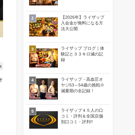
【2026年】ライザップ
入会金が無料になる方
法大公開
ライザップ ブログ｜体
験記と３３キロ減の記
録
s
ライザップ・高血圧オ
オ
ヤジ53～54歳の挑戦※
減量期の全記録！
ライザップ４５人の口
コミ・評判＆全国店舗
別口コミ・評判!!