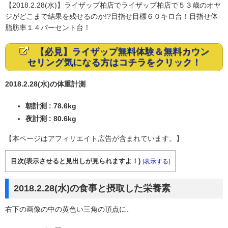
【2018.2.28(水)】ライザップ柏店でライザップ柏店で５３歳のオヤ
ジがどこまで結果を残せるのか!?目指せ目標６０キロ台！目指せ体
脂肪率１４パーセント台！
【必見】ライザップ無料体験＆無料カウン
セリング気になる方はコチラをクリック！
2018.2.28(水)の体重計測
朝計測 : 78.6kg
夜計測 : 80.6kg
【本ページはアフィリエイト広告が含まれています。】
目次(表示させると見出しが見られますよ！)
[
表示する
]
2018.2.28(水)の食事と摂取した栄養素
右下の画像の中の黄色い三角の頂点に、