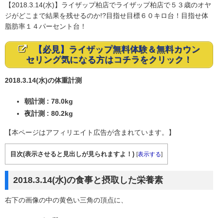
【2018.3.14(水)】ライザップ柏店でライザップ柏店で５３歳のオヤ
ジがどこまで結果を残せるのか!?目指せ目標６０キロ台！目指せ体
脂肪率１４パーセント台！
【必見】ライザップ無料体験＆無料カウン
セリング気になる方はコチラをクリック！
2018.3.14(水)の体重計測
朝計測 : 78.0kg
夜計測 : 80.2kg
【本ページはアフィリエイト広告が含まれています。】
目次(表示させると見出しが見られますよ！)
[
表示する
]
2018.3.14(水)の食事と摂取した栄養素
右下の画像の中の黄色い三角の頂点に、