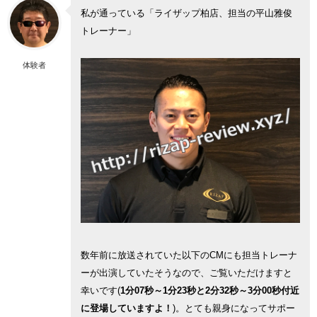
私が通っている「ライザップ柏店、担当の平山雅俊
トレーナー」
体験者
数年前に放送されていた以下のCMにも担当トレーナ
ーが出演していたそうなので、ご覧いただけますと
幸いです(
1分07秒～1分23秒と2分32秒～3分00秒付近
に登場していますよ！
)。とても親身になってサポー