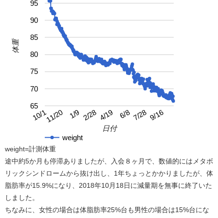
95
90
85
体重
80
75
70
65
4/19
10/1
9/16
2/28
7/28
1/9
6/8
11/20
日付
weight
weight=計測体重
途中約5か月も停滞ありましたが、入会８ヶ月で、数値的にはメタボ
リックシンドロームから抜け出し、1年ちょっとかかりましたが、体
脂肪率が15.9%になり、2018年10月18日に減量期を無事に終了いた
しました。
ちなみに、女性の場合は体脂肪率25%台も男性の場合は15%台にな