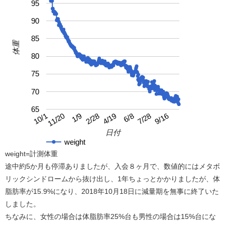
95
90
85
体重
80
75
70
65
4/19
10/1
9/16
2/28
7/28
1/9
6/8
11/20
日付
weight
weight=計測体重
途中約5か月も停滞ありましたが、入会８ヶ月で、数値的にはメタボ
リックシンドロームから抜け出し、1年ちょっとかかりましたが、体
脂肪率が15.9%になり、2018年10月18日に減量期を無事に終了いた
しました。
ちなみに、女性の場合は体脂肪率25%台も男性の場合は15%台にな