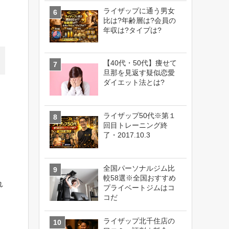
ライザップに通う男女
比は?年齢層は?会員の
年収は?タイプは?
【40代・50代】痩せて
旦那を見返す疑似恋愛
ダイエット法とは?
ライザップ50代※第１
回目トレーニング終
了・2017.10.3
全国パーソナルジム比
較58選※全国おすすめ
れ
プライベートジムはコ
コだ
ライザップ北千住店の