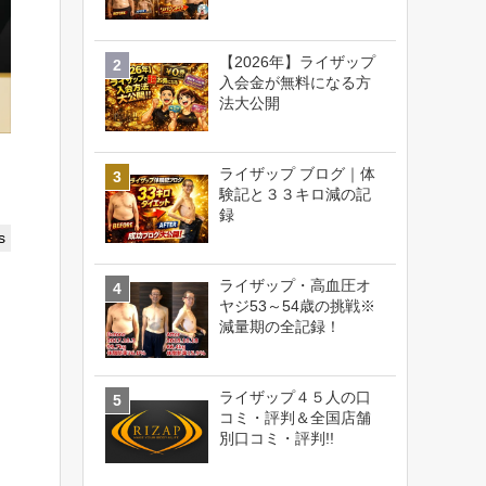
【2026年】ライザップ
入会金が無料になる方
法大公開
ライザップ ブログ｜体
験記と３３キロ減の記
録
s
ライザップ・高血圧オ
ヤジ53～54歳の挑戦※
減量期の全記録！
ライザップ４５人の口
コミ・評判＆全国店舗
別口コミ・評判!!