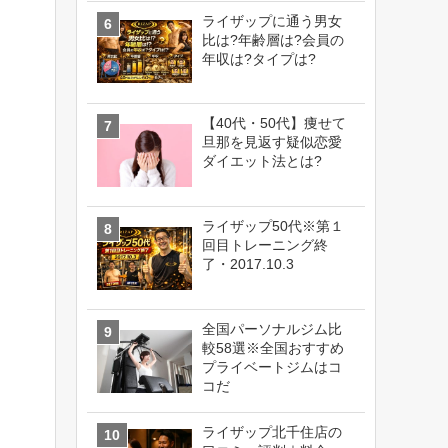
ライザップに通う男女
比は?年齢層は?会員の
年収は?タイプは?
【40代・50代】痩せて
旦那を見返す疑似恋愛
ダイエット法とは?
ライザップ50代※第１
回目トレーニング終
了・2017.10.3
全国パーソナルジム比
較58選※全国おすすめ
プライベートジムはコ
コだ
ライザップ北千住店の