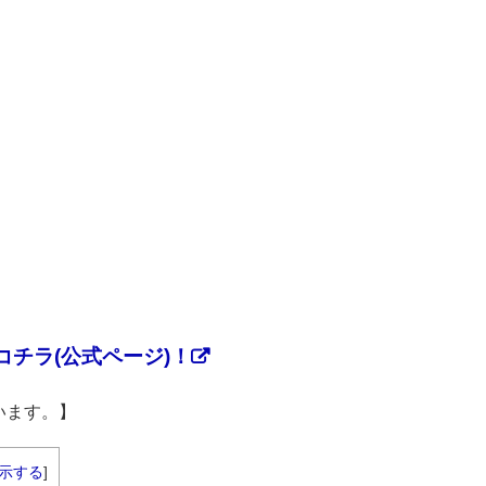
チラ(公式ページ)！
います。】
示する
]