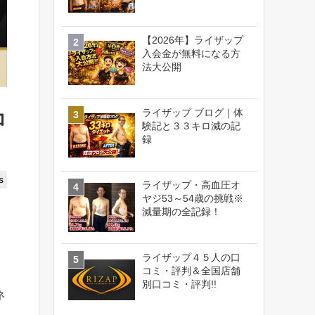
【2026年】ライザップ
入会金が無料になる方
法大公開
ライザップ ブログ｜体
コ
験記と３３キロ減の記
録
s
ライザップ・高血圧オ
ヤジ53～54歳の挑戦※
減量期の全記録！
ライザップ４５人の口
コミ・評判＆全国店舗
別口コミ・評判!!
ネ