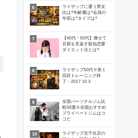
ライザップに通う男女
比は?年齢層は?会員の
年収は?タイプは?
【40代・50代】痩せて
旦那を見返す疑似恋愛
ダイエット法とは?
ライザップ50代※第１
回目トレーニング終
了・2017.10.3
全国パーソナルジム比
較58選※全国おすすめ
プライベートジムはコ
コだ
ライザップ北千住店の
れ