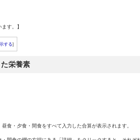
います。】
示する
]
取した栄養素
・昼食・夕食・間食をすべて入力した合算が表示されます。
食・間食の欄の右端にある「詳細」をクリックすると、それぞ