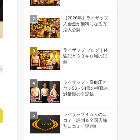
【2026年】ライザップ
入会金が無料になる方
法大公開
ライザップ ブログ｜体
験記と３３キロ減の記
録
s
ライザップ・高血圧オ
ッ
ヤジ53～54歳の挑戦※
ン
減量期の全記録！
ライザップ４５人の口
コミ・評判＆全国店舗
別口コミ・評判!!