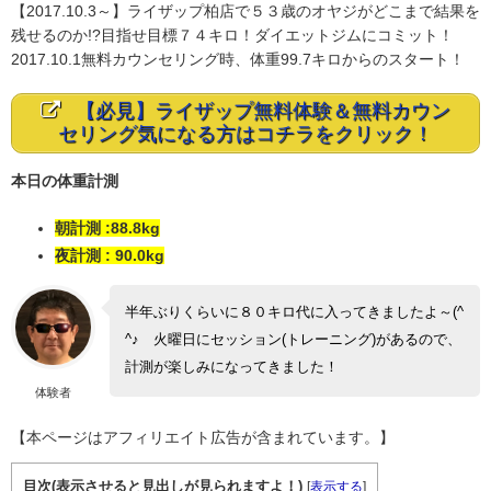
【2017.10.3～】ライザップ柏店で５３歳のオヤジがどこまで結果を
残せるのか!?目指せ目標７４キロ！ダイエットジムにコミット！
2017.10.1無料カウンセリング時、体重99.7キロからのスタート！
【必見】ライザップ無料体験＆無料カウン
セリング気になる方はコチラをクリック！
本日の体重計測
朝計測 :88.8kg
夜計測 : 90.0kg
半年ぶりくらいに８０キロ代に入ってきましたよ～(^
^♪ 火曜日にセッション(トレーニング)があるので、
計測が楽しみになってきました！
体験者
【本ページはアフィリエイト広告が含まれています。】
目次(表示させると見出しが見られますよ！)
[
表示する
]