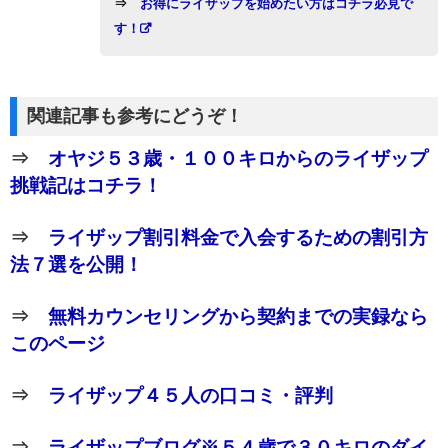
⇒
お得にライザップを始めたい方はコチラ必見で
す！
関連記事も参考にどうぞ！
⇒
オヤジ５３歳・１００キロからのライザップ
挑戦記はコチラ！
⇒
ライザップ割引料金で入会するための割引方
法７選を公開！
⇒
無料カウンセリングから契約までの実録なら
このページ
⇒
ライザップ４５人の口コミ・評判
⇒
ライザップブログ※５４歳で３０キロのダイ