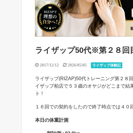
ライザップ50代※第２８回目ト
2017/12/12
2026/05/05
ライザップ体験記
ライザップ(RIZAP)50代トレーニング第２８回
イザップ柏店で５３歳のオヤジがどこまで結果
ト！
１６回での契約をしたので終了時点では４０回となり
本日の体重計測