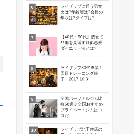
ライザップに通う男女
比は?年齢層は?会員の
年収は?タイプは?
【40代・50代】痩せて
旦那を見返す疑似恋愛
ダイエット法とは?
ライザップ50代※第１
回目トレーニング終
了・2017.10.3
全国パーソナルジム比
較58選※全国おすすめ
プライベートジムはコ
コだ
ライザップ北千住店の