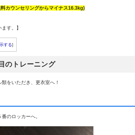
(無料カウンセリングからマイナス16.3kg)
います。】
示する
]
８回目のトレーニング
ル類をいただき、更衣室へ！
５番のロッカーへ。