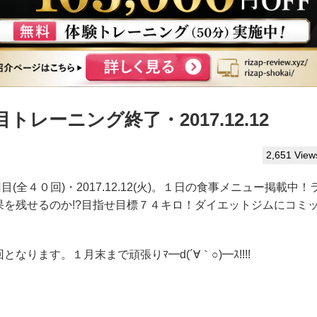
レーニング終了・2017.12.12
2,651 View
目(全４０回)・2017.12.12(火)。１日の食事メニュー掲載中！
を残せるのか!?目指せ目標７４キロ！ダイエットジムにコミ
ます。１月末まで頑張りﾏ━d(´∀｀○)━ｽ!!!!