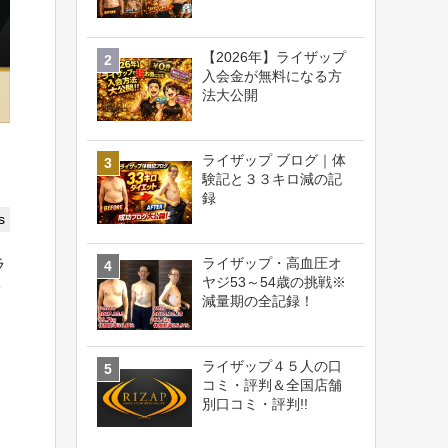
【2026年】ライザップ
入会金が無料になる方
法大公開
ライザップ ブログ｜体
験記と３３キロ減の記
録
s
ライザップ・高血圧オ
ラ
ヤジ53～54歳の挑戦※
ッ
減量期の全記録！
ライザップ４５人の口
コミ・評判＆全国店舗
別口コミ・評判!!