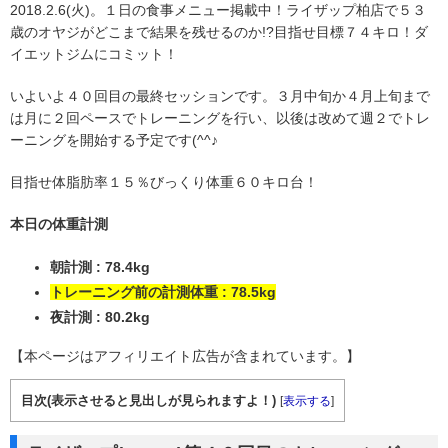
2018.2.6(火)。１日の食事メニュー掲載中！ライザップ柏店で５３
歳のオヤジがどこまで結果を残せるのか!?目指せ目標７４キロ！ダ
イエットジムにコミット！
いよいよ４０回目の最終セッションです。３月中旬か４月上旬まで
は月に２回ペースでトレーニングを行い、以後は改めて週２でトレ
ーニングを開始する予定です(^^♪
目指せ体脂肪率１５％びっくり体重６０キロ台！
本日の体重計測
朝計測 : 78.4kg
トレーニング前の計測体重 : 78.5kg
夜計測 : 80.2kg
【本ページはアフィリエイト広告が含まれています。】
目次(表示させると見出しが見られますよ！)
[
表示する
]