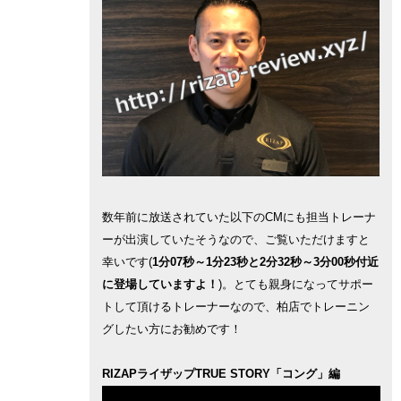
数年前に放送されていた以下のCMにも担当トレーナ
ーが出演していたそうなので、ご覧いただけますと
幸いです(
1分07秒～1分23秒と2分32秒～3分00秒付近
に登場していますよ！
)。とても親身になってサポー
トして頂けるトレーナーなので、柏店でトレーニン
グしたい方にお勧めです！
RIZAPライザップTRUE STORY「コング」編