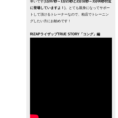
幸いです(
1分07秒～1分23秒と2分32秒～3分00秒付近
に登場していますよ！
)。とても親身になってサポー
トして頂けるトレーナーなので、柏店でトレーニン
グしたい方にお勧めです！
RIZAPライザップTRUE STORY「コング」編