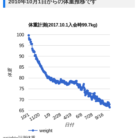
2010年10月1日からの体重推移です
体重計測(2017.10.1入会時99.7kg)
100
95
90
85
体重
80
75
70
65
4/19
10/1
9/16
2/28
7/28
1/9
6/8
11/20
日付
weight
weight=計測体重