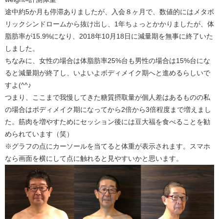
途中約5か月も停滞ありましたが、入会８ヶ月で、数値的にはメタボ
リックシンドロームから抜け出し、1年ちょっとかかりましたが、体
脂肪率が15.9%になり、2018年10月18日に減量期を無事に終了いた
しました。
ちなみに、女性の場合は体脂肪率25%台も男性の場合は15%台にな
ると減量期が終了し、いよいよボディメイク期へと進めるらしいで
すよ(^^♪
つまり、ここまで我慢してきた糖質摂取量が個人差はあるものの私
の場合はボディメイク期になってから2倍から3倍程度まで増えまし
た。筋肉を増やすためにセッション後には豆大福を食べることを勧
められています（笑）
※グラフの点にカーソールを当てると体重が表示されます。スマホ
なら画面を横にして点に触れると見やすいかと思います。