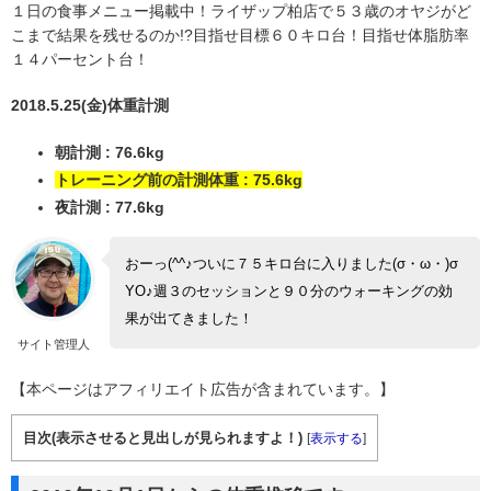
１日の食事メニュー掲載中！ライザップ柏店で５３歳のオヤジがど
こまで結果を残せるのか!?目指せ目標６０キロ台！目指せ体脂肪率
１４パーセント台！
2018.5.25(金)体重計測
朝計測 : 76.6kg
トレーニング前の計測体重 : 75.6kg
夜計測 : 77.6kg
おーっ(^^♪ついに７５キロ台に入りました(σ・ω・)σ
YO♪週３のセッションと９０分のウォーキングの効
果が出てきました！
サイト管理人
【本ページはアフィリエイト広告が含まれています。】
目次(表示させると見出しが見られますよ！)
[
表示する
]