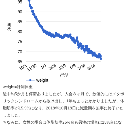
95
90
85
体重
80
75
70
65
4/19
10/1
9/16
2/28
7/28
1/9
6/8
11/20
日付
weight
weight=計測体重
途中約5か月も停滞ありましたが、入会８ヶ月で、数値的にはメタボ
リックシンドロームから抜け出し、1年ちょっとかかりましたが、体
脂肪率が15.9%になり、2018年10月18日に減量期を無事に終了いた
しました。
ちなみに、女性の場合は体脂肪率25%台も男性の場合は15%台にな