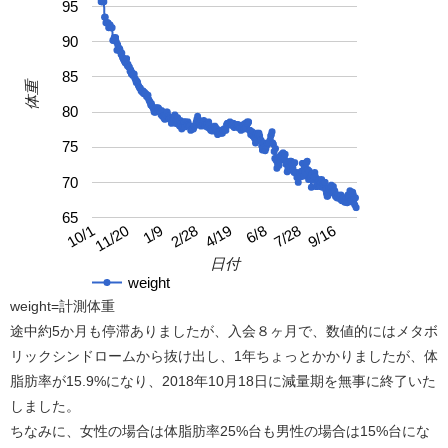
95
90
85
体重
80
75
70
65
4/19
10/1
9/16
2/28
7/28
1/9
6/8
11/20
日付
weight
weight=計測体重
途中約5か月も停滞ありましたが、入会８ヶ月で、数値的にはメタボ
リックシンドロームから抜け出し、1年ちょっとかかりましたが、体
脂肪率が15.9%になり、2018年10月18日に減量期を無事に終了いた
しました。
ちなみに、女性の場合は体脂肪率25%台も男性の場合は15%台にな