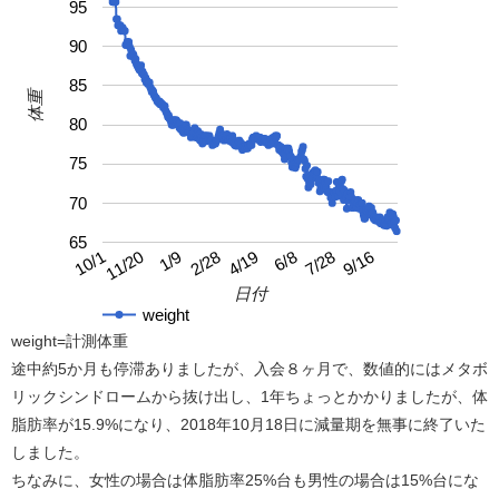
95
90
85
体重
80
75
70
65
4/19
10/1
9/16
2/28
7/28
1/9
6/8
11/20
日付
weight
weight=計測体重
途中約5か月も停滞ありましたが、入会８ヶ月で、数値的にはメタボ
リックシンドロームから抜け出し、1年ちょっとかかりましたが、体
脂肪率が15.9%になり、2018年10月18日に減量期を無事に終了いた
しました。
ちなみに、女性の場合は体脂肪率25%台も男性の場合は15%台にな