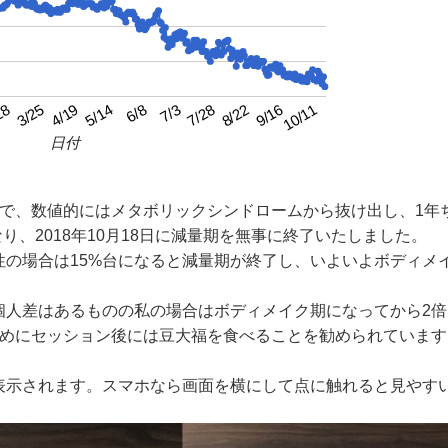
4/19
7/3
9/16
3/25
6/8
8/22
28
5/14
7/28
10/11
日付
月で、数値的にはメタボリックシンドロームから抜け出し、1年
り、2018年10月18日に減量期を無事に終了いたしました。
性の場合は15%台になると減量期が終了し、いよいよボディメ
個人差はあるものの私の場合はボディメイク期になってから2倍
ためにセッション後には豆大福を食べることを勧められています
表示されます。スマホなら画面を横にして点に触れると見やす