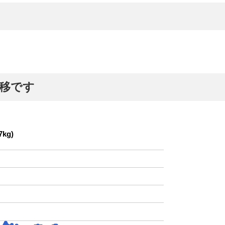
推移です
kg)