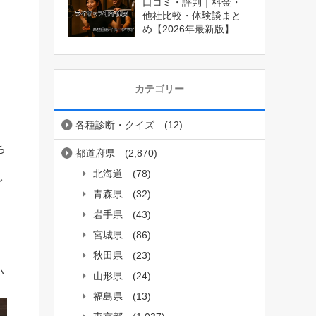
口コミ・評判｜料金・
他社比較・体験談まと
め【2026年最新版】
カテゴリー
各種診断・クイズ
(12)
ち
都道府県
(2,870)
北海道
(78)
イ
青森県
(32)
岩手県
(43)
宮城県
(86)
秋田県
(23)
い
山形県
(24)
福島県
(13)