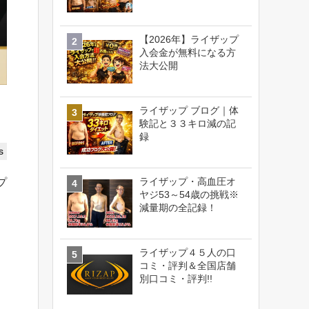
【2026年】ライザップ
入会金が無料になる方
法大公開
ライザップ ブログ｜体
験記と３３キロ減の記
録
s
ライザップ・高血圧オ
プ
ヤジ53～54歳の挑戦※
ト
減量期の全記録！
ライザップ４５人の口
コミ・評判＆全国店舗
別口コミ・評判!!