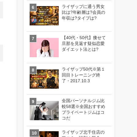
ライザップに通う男女
比は?年齢層は?会員の
年収は?タイプは?
【40代・50代】痩せて
旦那を見返す疑似恋愛
ダイエット法とは?
ライザップ50代※第１
回目トレーニング終
了・2017.10.3
全国パーソナルジム比
較58選※全国おすすめ
プライベートジムはコ
コだ
ライザップ北千住店の