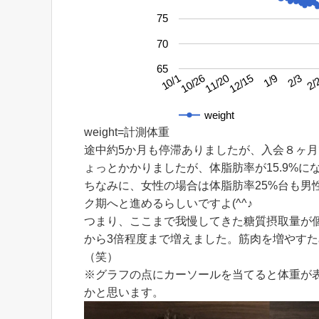
75
70
65
2/3
10/26
1/9
10/1
12/15
2/
11/20
weight
weight=計測体重
途中約5か月も停滞ありましたが、入会８ヶ
ょっとかかりましたが、体脂肪率が15.9%にな
ちなみに、女性の場合は体脂肪率25%台も男
ク期へと進めるらしいですよ(^^♪
つまり、ここまで我慢してきた糖質摂取量が
から3倍程度まで増えました。筋肉を増やす
（笑）
※グラフの点にカーソールを当てると体重が
かと思います。