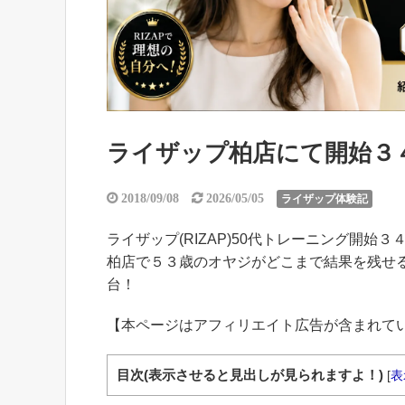
ライザップ柏店にて開始３４１
2018/09/08
2026/05/05
ライザップ体験記
ライザップ(RIZAP)50代トレーニング開始３
柏店で５３歳のオヤジがどこまで結果を残せる
台！
【本ページはアフィリエイト広告が含まれて
目次(表示させると見出しが見られますよ！)
[
表