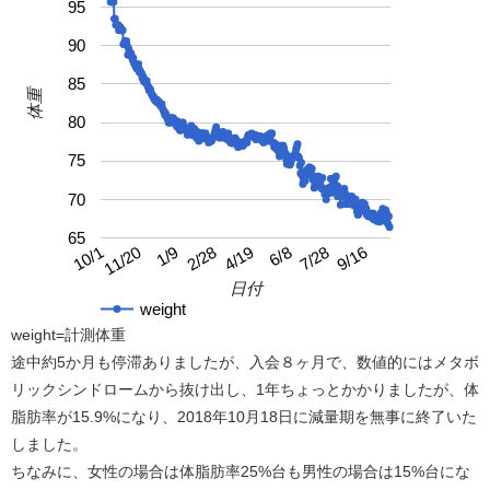
95
90
85
体重
80
75
70
65
4/19
10/1
9/16
2/28
7/28
1/9
6/8
11/20
日付
weight
weight=計測体重
途中約5か月も停滞ありましたが、入会８ヶ月で、数値的にはメタボ
リックシンドロームから抜け出し、1年ちょっとかかりましたが、体
脂肪率が15.9%になり、2018年10月18日に減量期を無事に終了いた
しました。
ちなみに、女性の場合は体脂肪率25%台も男性の場合は15%台にな