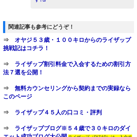
す！
関連記事も参考にどうぞ！
⇒
オヤジ５３歳・１００キロからのライザップ
挑戦記はコチラ！
⇒
ライザップ割引料金で入会するための割引方
法７選を公開！
⇒
無料カウンセリングから契約までの実録なら
このページ
⇒
ライザップ４５人の口コミ・評判
⇒
ライザップブログ※５４歳で３０キロのダイ
エット成功ブログ大公開
ライザップ（RIZAP）は、入会す