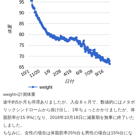
95
90
85
体重
80
75
70
65
4/19
10/1
9/16
2/28
7/28
1/9
6/8
11/20
日付
weight
weight=計測体重
途中約5か月も停滞ありましたが、入会８ヶ月で、数値的にはメタボ
リックシンドロームから抜け出し、1年ちょっとかかりましたが、体
脂肪率が15.9%になり、2018年10月18日に減量期を無事に終了いた
しました。
ちなみに、女性の場合は体脂肪率25%台も男性の場合は15%台にな