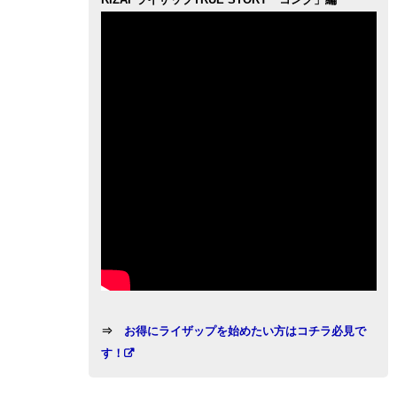
RIZAPライザップTRUE STORY「コング」編
⇒
お得にライザップを始めたい方はコチラ必見で
す！