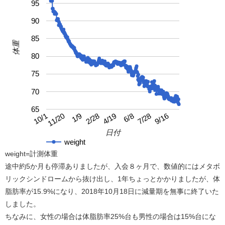
95
90
85
体重
80
75
70
65
4/19
10/1
9/16
2/28
7/28
1/9
6/8
11/20
日付
weight
weight=計測体重
途中約5か月も停滞ありましたが、入会８ヶ月で、数値的にはメタボ
リックシンドロームから抜け出し、1年ちょっとかかりましたが、体
脂肪率が15.9%になり、2018年10月18日に減量期を無事に終了いた
しました。
ちなみに、女性の場合は体脂肪率25%台も男性の場合は15%台にな