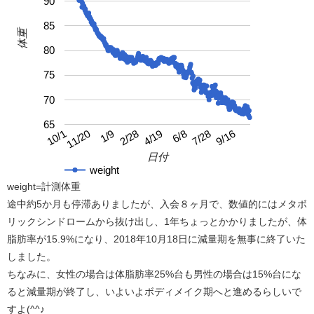
90
85
体重
80
75
70
65
4/19
10/1
9/16
2/28
7/28
1/9
6/8
11/20
日付
weight
weight=計測体重
途中約5か月も停滞ありましたが、入会８ヶ月で、数値的にはメタボ
リックシンドロームから抜け出し、1年ちょっとかかりましたが、体
脂肪率が15.9%になり、2018年10月18日に減量期を無事に終了いた
しました。
ちなみに、女性の場合は体脂肪率25%台も男性の場合は15%台にな
ると減量期が終了し、いよいよボディメイク期へと進めるらしいで
すよ(^^♪