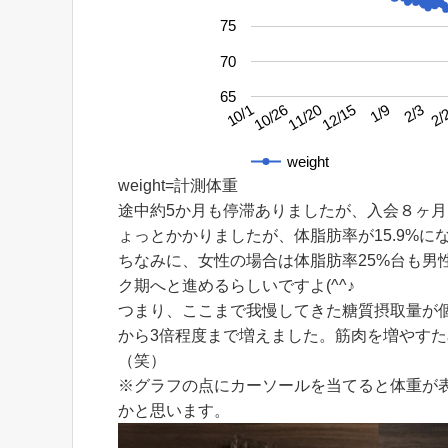
75
70
65
2/3
10/26
1/9
10/1
12/15
2/
11/20
weight
weight=計測体重
途中約5か月も停滞ありましたが、入会８ヶ
ょっとかかりましたが、体脂肪率が15.9%にな
ちなみに、女性の場合は体脂肪率25%台も男
ク期へと進めるらしいですよ(^^♪
つまり、ここまで我慢してきた糖質摂取量が
から3倍程度まで増えました。筋肉を増やす
（笑）
※グラフの点にカーソールを当てると体重が
かと思います。