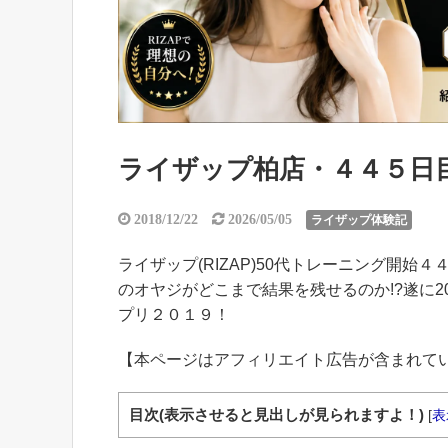
ライザップ柏店・４４５日目の食
2018/12/22
2026/05/05
ライザップ体験記
ライザップ(RIZAP)50代トレーニング開始４４
のオヤジがどこまで結果を残せるのか!?遂に20
プリ２０１９！
【本ページはアフィリエイト広告が含まれて
目次(表示させると見出しが見られますよ！)
[
表