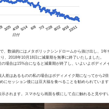
4/19
7/3
9/16
3/25
6/8
8/22
28
5/14
7/28
10/11
日付
月で、数値的にはメタボリックシンドロームから抜け出し、1年
り、2018年10月18日に減量期を無事に終了いたしました。
性の場合は15%台になると減量期が終了し、いよいよボディメ
個人差はあるものの私の場合はボディメイク期になってから2倍
ためにセッション後には豆大福を食べることを勧められています
表示されます。スマホなら画面を横にして点に触れると見やす