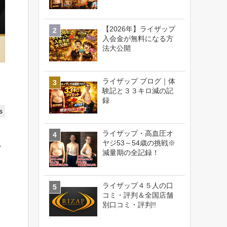
【2026年】ライザップ
入会金が無料になる方
法大公開
ライザップ ブログ｜体
験記と３３キロ減の記
録
s
ライザップ・高血圧オ
ヤジ53～54歳の挑戦※
ン
減量期の全記録！
ライザップ４５人の口
コミ・評判＆全国店舗
別口コミ・評判!!