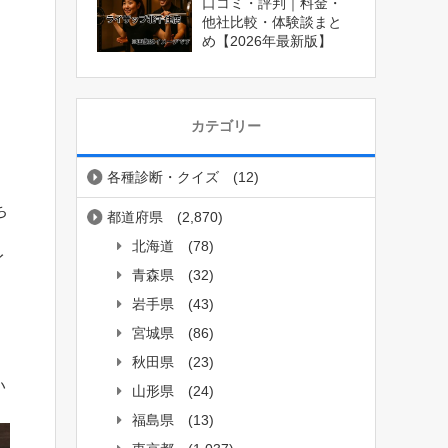
口コミ・評判｜料金・
他社比較・体験談まと
め【2026年最新版】
カテゴリー
各種診断・クイズ
(12)
ち
都道府県
(2,870)
北海道
(78)
イ
青森県
(32)
岩手県
(43)
宮城県
(86)
秋田県
(23)
い
山形県
(24)
福島県
(13)