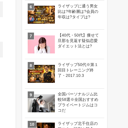
ライザップに通う男女
比は?年齢層は?会員の
年収は?タイプは?
【40代・50代】痩せて
旦那を見返す疑似恋愛
ダイエット法とは?
ライザップ50代※第１
回目トレーニング終
了・2017.10.3
全国パーソナルジム比
較58選※全国おすすめ
プライベートジムはコ
コだ
ライザップ北千住店の