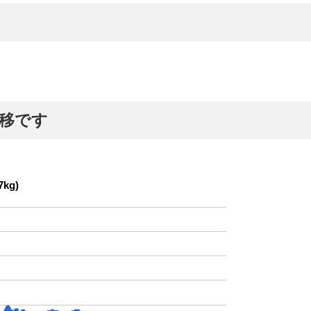
推移です
kg)